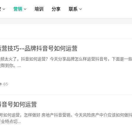
营
营销
培训
分享
联系
营技巧--品牌抖音号如何运营
到你。...
65
抖音号如何运营
特点切...