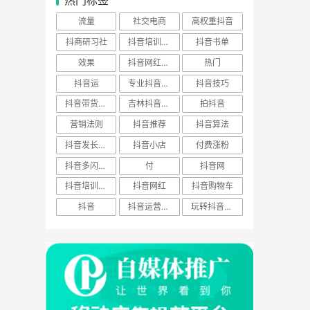
热门标签
流量
社交电商
高权重抖音
抖商研习社
抖音培训老师
抖音书单
效果
抖音网红培训
热门
抖音运
专业抖音培训
抖音技巧
抖音带货直播
吉林抖音培训
拍抖音
营销法则
抖音推荐
抖音算法
抖音发长视频
抖音小店
付费涨粉
抖音多闪培训
付
抖音网
抖音培训机构
抖音网红
抖音购物车
抖音
抖音运营团队
玩转抖音教程