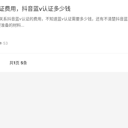
证费用，抖音蓝v认证多少钱
准备的材料...
53
共
1
页
5
条