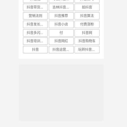
抖音带货直播
吉林抖音培训
拍抖音
营销法则
抖音推荐
抖音算法
抖音发长视频
抖音小店
付费涨粉
抖音多闪培训
付
抖音网
抖音培训机构
抖音网红
抖音购物车
抖音
抖音运营团队
玩转抖音教程