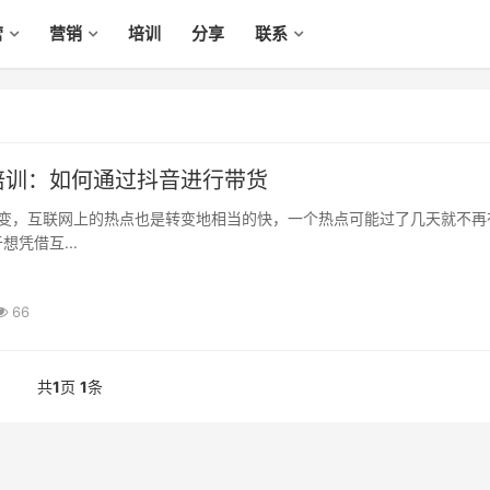
营
营销
培训
分享
联系
培训：如何通过抖音进行带货
凭借互...
66
共
1
页
1
条