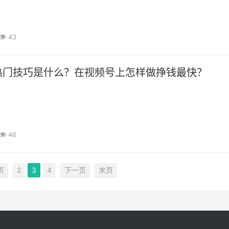
43
热门技巧是什么？在视频号上怎样做挣钱最快？
46
页
2
3
4
下一页
末页