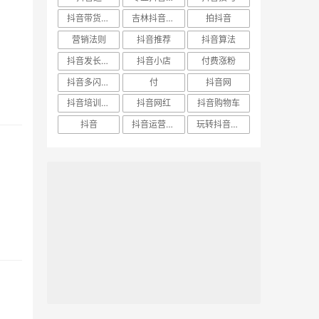
抖音带货直播
吉林抖音培训
拍抖音
营销法则
抖音推荐
抖音算法
抖音发长视频
抖音小店
付费涨粉
抖音多闪培训
付
抖音网
抖音培训机构
抖音网红
抖音购物车
抖音
抖音运营团队
玩转抖音教程